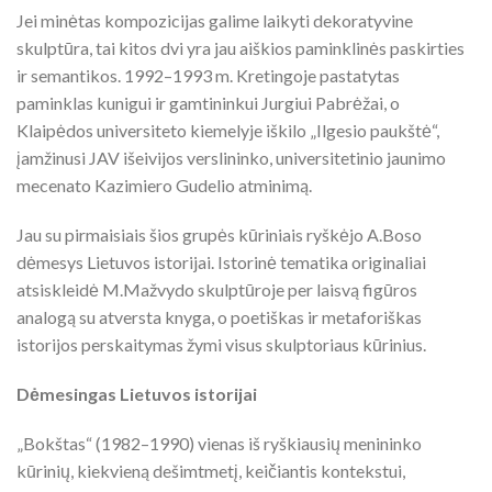
Jei minėtas kompozicijas galime laikyti dekoratyvine
skulptūra, tai kitos dvi yra jau aiškios paminklinės paskirties
ir semantikos. 1992–1993 m. Kretingoje pastatytas
paminklas kunigui ir gamtininkui Jurgiui Pabrėžai, o
Klaipėdos universiteto kiemelyje iškilo „Ilgesio paukštė“,
įamžinusi JAV išeivijos verslininko, universitetinio jaunimo
mecenato Kazimiero Gudelio atminimą.
Jau su pirmaisiais šios grupės kūriniais ryškėjo A.Boso
dėmesys Lietuvos istorijai. Istorinė tematika originaliai
atsiskleidė M.Mažvydo skulptūroje per laisvą figūros
analogą su atversta knyga, o poetiškas ir metaforiškas
istorijos perskaitymas žymi visus skulptoriaus kūrinius.
Dėmesingas Lietuvos istorijai
„Bokštas“ (1982–1990) vienas iš ryškiausių menininko
kūrinių, kiekvieną dešimtmetį, keičiantis kontekstui,