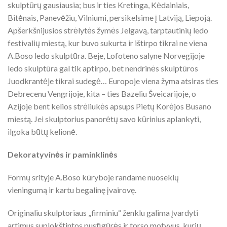
skulptūrų gausiausia; bus ir ties Kretinga, Kėdainiais,
Bitėnais, Panevėžiu, Vilniumi, persikelsime į Latviją, Liepoją.
Apšerkšnijusios strėlytės žymės Jelgavą, tarptautinių ledo
festivalių miestą, kur buvo sukurta ir ištirpo tikrai ne viena
A.Boso ledo skulptūra. Beje, Lofoteno salyne Norvegijoje
ledo skulptūra gal tik aptirpo, bet nendrinės skulptūros
Juodkrantėje tikrai sudegė… Europoje viena žyma atsiras ties
Debrecenu Vengrijoje, kita – ties Bazeliu Šveicarijoje, o
Azijoje bent kelios strėliukės apsups Pietų Korėjos Busano
miestą. Jei skulptorius panorėtų savo kūrinius aplankyti,
ilgoka būtų kelionė.
Dekoratyvinės ir paminklinės
Formų srityje A.Boso kūryboje randame nuoseklų
vieningumą ir kartu begalinę įvairovę.
Originaliu skulptoriaus „firminiu“ ženklu galima įvardyti
artimus suplokštintos pusfigūrės ir torso motyvus, kurių