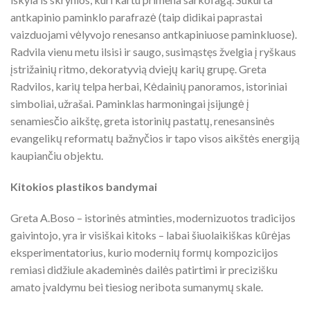
antkapinio paminklo parafrazė (taip didikai paprastai
vaizduojami vėlyvojo renesanso antkapiniuose paminkluose).
Radvila vienu metu ilsisi ir saugo, susimąstęs žvelgia į ryškaus
įstrižainių ritmo, dekoratyvią dviejų karių grupę. Greta
Radvilos, karių telpa herbai, Kėdainių panoramos, istoriniai
simboliai, užrašai. Paminklas harmoningai įsijungė į
senamiesčio aikštę, greta istorinių pastatų, renesansinės
evangelikų reformatų bažnyčios ir tapo visos aikštės energiją
kaupiančiu objektu.
Kitokios plastikos bandymai
Greta A.Boso – istorinės atminties, modernizuotos tradicijos
gaivintojo, yra ir visiškai kitoks – labai šiuolaikiškas kūrėjas
eksperimentatorius, kurio modernių formų kompozicijos
remiasi didžiule akademinės dailės patirtimi ir precizišku
amato įvaldymu bei tiesiog neribota sumanymų skale.