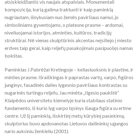
atsiskleidžiantis vis naujais atspalviais. Monumentali
kompozicija, kurią galima traktuoti ir kaip paminklą
nugriautam, išnykusiam nuo žemės paviršiaus namui, jo
simboliniams gyventojams, o platesne prasme – ardomai,
niveliuojamai istorijos, atminties, kultūros, tradicijų
struktūrai. Nė vienas skulptūrinis akcentas neįsiliejo į miesto
erdves taip gerai, kaip reljefų pasakojimais pasipuošęs namas
bokštas.
Paminklas J.Pabrėžai Kretingoje – keliasluoksnis ir plastine, ir
minties prasme. Išraiškingas ir paprastas vartų, varpo, figūros
junginys, fasadinės dalies lygesnio paviršiaus kontrastas su
nugarinės turtingu reljefu. Jau minėta „Ilgesio paukštė“
Klaipėdos universiteto kiemelyje kuria stabilaus statinio
fundamento, iš kurio lyg varpo tęsinys išauga figūra su ertme
centre. Už šį paminklą, išskirtinį metų kūrybinį pasiekimą,
skulptorius buvo apdovanotas Lietuvos dailininkų sąjungos
nario auksiniu ženkleliu (2001).