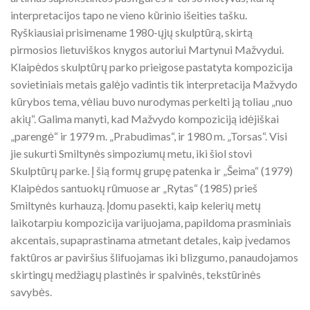
interpretacijos tapo ne vieno kūrinio išeities tašku.
Ryškiausiai prisimename 1980-ųjų skulptūrą, skirtą
pirmosios lietuviškos knygos autoriui Martynui Mažvydui.
Klaipėdos skulptūrų parko prieigose pastatyta kompozicija
sovietiniais metais galėjo vadintis tik interpretacija Mažvydo
kūrybos tema, vėliau buvo nurodymas perkelti ją toliau „nuo
akių“. Galima manyti, kad Mažvydo kompoziciją idėjiškai
„parengė“ ir 1979 m. „Prabudimas“, ir 1980 m. „Torsas“. Visi
jie sukurti Smiltynės simpoziumų metu, iki šiol stovi
Skulptūrų parke. Į šią formų grupę patenka ir „Šeima“ (1979)
Klaipėdos santuokų rūmuose ar „Rytas“ (1985) prieš
Smiltynės kurhauzą. Įdomu pasekti, kaip kelerių metų
laikotarpiu kompozicija varijuojama, papildoma prasminiais
akcentais, supaprastinama atmetant detales, kaip įvedamos
faktūros ar paviršius šlifuojamas iki blizgumo, panaudojamos
skirtingų medžiagų plastinės ir spalvinės, tekstūrinės
savybės.