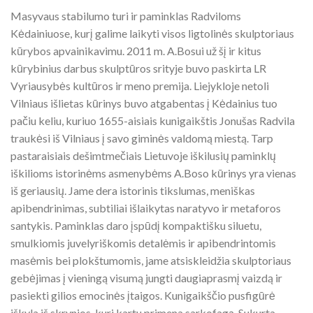
Masyvaus stabilumo turi ir paminklas Radviloms
Kėdainiuose, kurį galime laikyti visos ligtolinės skulptoriaus
kūrybos apvainikavimu. 2011 m. A.Bosui už šį ir kitus
kūrybinius darbus skulptūros srityje buvo paskirta LR
Vyriausybės kultūros ir meno premija. Liejykloje netoli
Vilniaus išlietas kūrinys buvo atgabentas į Kėdainius tuo
pačiu keliu, kuriuo 1655-aisiais kunigaikštis Jonušas Radvila
traukėsi iš Vilniaus į savo giminės valdomą miestą. Tarp
pastaraisiais dešimtmečiais Lietuvoje iškilusių paminklų
iškilioms istorinėms asmenybėms A.Boso kūrinys yra vienas
iš geriausių. Jame dera istorinis tikslumas, meniškas
apibendrinimas, subtiliai išlaikytas naratyvo ir metaforos
santykis. Paminklas daro įspūdį kompaktišku siluetu,
smulkiomis juvelyriškomis detalėmis ir apibendrintomis
masėmis bei plokštumomis, jame atsiskleidžia skulptoriaus
gebėjimas į vieningą visumą jungti daugiaprasmį vaizdą ir
pasiekti gilios emocinės įtaigos. Kunigaikščio pusfigūrė
iškyla iš skrynios, kuri kartu primena sarkofagą. Sukurta