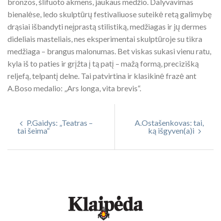
bronzos, šlifuoto akmens, jaukaus medžio. Dalyvavimas
bienalėse, ledo skulptūrų festivaliuose suteikė retą galimybę
drąsiai išbandyti neįprastą stilistiką, medžiagas ir jų dermes
dideliais masteliais, nes eksperimentai skulptūroje su tikra
medžiaga – brangus malonumas. Bet viskas sukasi vienu ratu,
kyla iš to paties ir grįžta į tą patį – mažą formą, precizišką
reljefą, telpantį delne. Tai patvirtina ir klasikinė frazė ant
A.Boso medalio: „Ars longa, vita brevis“.
P.Gaidys: „Teatras –
A.Ostašenkovas: tai,
tai šeima“
ką išgyven(a)i