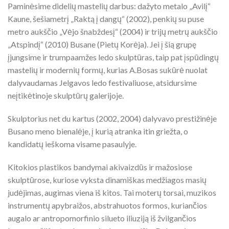
Paminėsime didelių mastelių darbus: dažyto metalo „Avilį“
Kaune, šešiametrį „Raktą į dangų“ (2002), penkių su puse
metro aukščio „Vėjo šnabždesį“ (2004) ir trijų metrų aukščio
„Atspindį“ (2010) Busane (Pietų Korėja). Jei į šią grupę
įjungsime ir trumpaamžes ledo skulptūras, taip pat įspūdingų
mastelių ir modernių formų, kurias A.Bosas sukūrė nuolat
dalyvaudamas Jelgavos ledo festivaliuose, atsidursime
neįtikėtinoje skulptūrų galerijoje.
Skulptorius net du kartus (2002, 2004) dalyvavo prestižinėje
Busano meno bienalėje, į kurią atranka itin griežta, o
kandidatų ieškoma visame pasaulyje.
Kitokios plastikos bandymai akivaizdūs ir mažosiose
skulptūrose, kuriose vyksta dinamiškas medžiagos masių
judėjimas, augimas viena iš kitos. Tai moterų torsai, muzikos
instrumentų apybraižos, abstrahuotos formos, kuriančios
augalo ar antropomorfinio silueto iliuziją iš žvilgančios