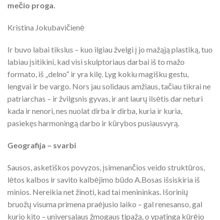
mečio proga.
Kristina Jokubavičienė
Ir buvo labai tikslus – kuo ilgiau žvelgi į jo mažąją plastiką, tuo
labiau įsitikini, kad visi skulptoriaus darbai iš to mažo
formato, iš „delno“ ir yra kilę. Lyg kokiu magišku gestu,
lengvai ir be vargo. Nors jau solidaus amžiaus, tačiau tikrai ne
patriarchas – ir žvilgsnis gyvas, ir ant laurų ilsėtis dar neturi
kada ir nenori, nes nuolat dirba ir dirba, kuria ir kuria,
pasiekęs harmoningą darbo ir kūrybos pusiausvyrą.
Geografija – svarbi
Sausos, asketiškos povyzos, įsimenančios veido struktūros,
lėtos kalbos ir savito kalbėjimo būdo A.Bosas išsiskiria iš
minios. Nereikia net žinoti, kad tai menininkas. Išorinių
bruožų visuma primena praėjusio laiko – gal renesanso, gal
kurio kito – universalaus žmogaus tipažą, o ypatinga kūrėjo