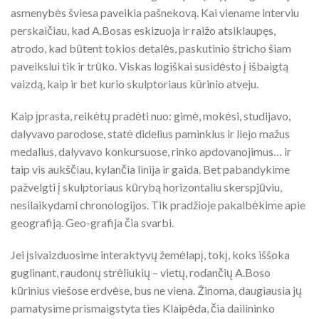
asmenybės šviesa paveikia pašnekovą. Kai viename interviu
perskaičiau, kad A.Bosas eskizuoja ir raižo atsiklaupęs,
atrodo, kad būtent tokios detalės, paskutinio štricho šiam
paveikslui tik ir trūko. Viskas logiškai susidėsto į išbaigtą
vaizdą, kaip ir bet kurio skulptoriaus kūrinio atveju.
Kaip įprasta, reikėtų pradėti nuo: gimė, mokėsi, studijavo,
dalyvavo parodose, statė didelius paminklus ir liejo mažus
medalius, dalyvavo konkursuose, rinko apdovanojimus… ir
taip vis aukščiau, kylančia linija ir gaida. Bet pabandykime
pažvelgti į skulptoriaus kūrybą horizontaliu skerspjūviu,
nesilaikydami chronologijos. Tik pradžioje pakalbėkime apie
geografiją. Geo-grafija čia svarbi.
Jei įsivaizduosime interaktyvų žemėlapį, tokį, koks iššoka
guglinant, raudonų strėliukių – vietų, rodančių A.Boso
kūrinius viešose erdvėse, bus ne viena. Žinoma, daugiausia jų
pamatysime prismaigstyta ties Klaipėda, čia dailininko