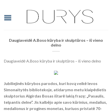
Daugiaveidė A.Boso kūryba ir skulptūros – iš vieno
delno
Daugiaveidė A.Boso kūryba ir skulptūros – iš vieno delno
Jubiliejinės kūrybos parodos, kuri kovą veikė Ievos
Simonaitytės bibliotekoje, atidarymo metu klaipėdietis
skulptorius Algirdas Bosas ištarė lakią frazę: „Pasaulis,
telpantis delne“. Jis kalbėjo apie savo kūrinius, medalius,
medalionus ir progines monetas, kuriuos pristatė 70-