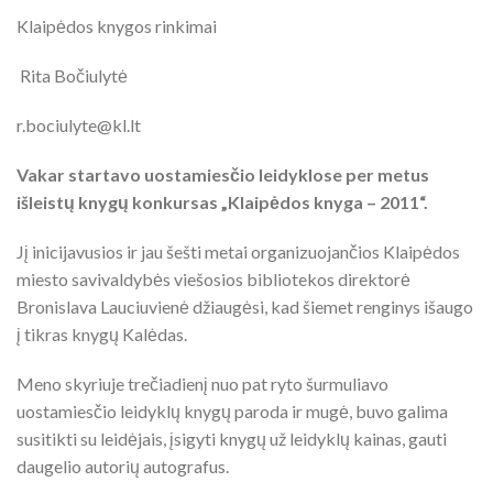
Klaipėdos knygos rinkimai
Rita Bočiulytė
r.bociulyte@kl.lt
Vakar startavo uostamiesčio leidyklose per metus
išleistų knygų konkursas „Klaipėdos knyga – 2011“.
Jį inicijavusios ir jau šešti metai organizuojančios Klaipėdos
miesto savivaldybės viešosios bibliotekos direktorė
Bronislava Lauciuvienė džiaugėsi, kad šiemet renginys išaugo
į tikras knygų Kalėdas.
Meno skyriuje trečiadienį nuo pat ryto šurmuliavo
uostamiesčio leidyklų knygų paroda ir mugė, buvo galima
susitikti su leidėjais, įsigyti knygų už leidyklų kainas, gauti
daugelio autorių autografus.