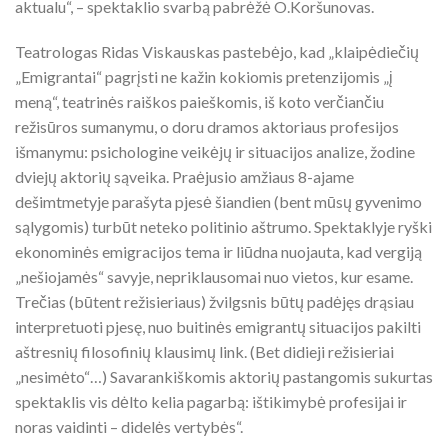
aktualu“, – spektaklio svarbą pabrėžė O.Koršunovas.
Teatrologas Ridas Viskauskas pastebėjo, kad „klaipėdiečių
„Emigrantai“ pagrįsti ne kažin kokiomis pretenzijomis „į
meną“, teatrinės raiškos paieškomis, iš koto verčiančiu
režisūros sumanymu, o doru dramos aktoriaus profesijos
išmanymu: psichologine veikėjų ir situacijos analize, žodine
dviejų aktorių sąveika. Praėjusio amžiaus 8-ajame
dešimtmetyje parašyta pjesė šiandien (bent mūsų gyvenimo
sąlygomis) turbūt neteko politinio aštrumo. Spektaklyje ryški
ekonominės emigracijos tema ir liūdna nuojauta, kad vergiją
„nešiojamės“ savyje, nepriklausomai nuo vietos, kur esame.
Trečias (būtent režisieriaus) žvilgsnis būtų padėjęs drąsiau
interpretuoti pjesę, nuo buitinės emigrantų situacijos pakilti
aštresnių filosofinių klausimų link. (Bet didieji režisieriai
„nesimėto“…) Savarankiškomis aktorių pastangomis sukurtas
spektaklis vis dėlto kelia pagarbą: ištikimybė profesijai ir
noras vaidinti – didelės vertybės“.