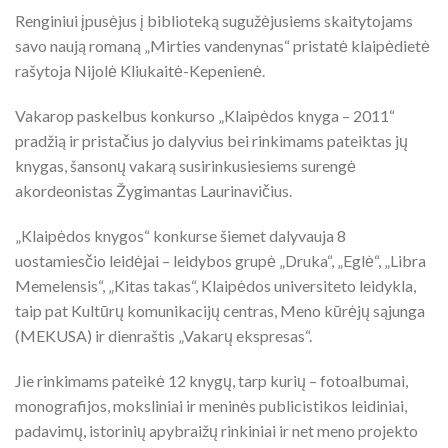
Renginiui įpusėjus į biblioteką sugužėjusiems skaitytojams
savo naują romaną „Mirties vandenynas“ pristatė klaipėdietė
rašytoja Nijolė Kliukaitė-Kepenienė.
Vakarop paskelbus konkurso „Klaipėdos knyga – 2011“
pradžią ir pristačius jo dalyvius bei rinkimams pateiktas jų
knygas, šansonų vakarą susirinkusiesiems surengė
akordeonistas Žygimantas Laurinavičius.
„Klaipėdos knygos“ konkurse šiemet dalyvauja 8
uostamiesčio leidėjai – leidybos grupė „Druka“, „Eglė“, „Libra
Memelensis“, „Kitas takas“, Klaipėdos universiteto leidykla,
taip pat Kultūrų komunikacijų centras, Meno kūrėjų sąjunga
(MEKUSA) ir dienraštis „Vakarų ekspresas“.
Jie rinkimams pateikė 12 knygų, tarp kurių – fotoalbumai,
monografijos, moksliniai ir meninės publicistikos leidiniai,
padavimų, istorinių apybraižų rinkiniai ir net meno projekto