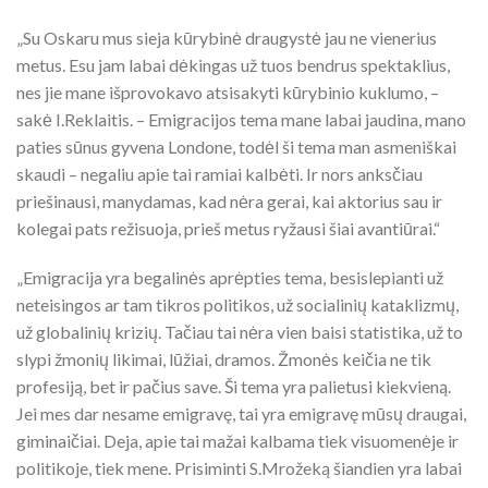
„Su Oskaru mus sieja kūrybinė draugystė jau ne vienerius
metus. Esu jam labai dėkingas už tuos bendrus spektaklius,
nes jie mane išprovokavo atsisakyti kūrybinio kuklumo, –
sakė I.Reklaitis. – Emigracijos tema mane labai jaudina, mano
paties sūnus gyvena Londone, todėl ši tema man asmeniškai
skaudi – negaliu apie tai ramiai kalbėti. Ir nors anksčiau
priešinausi, manydamas, kad nėra gerai, kai aktorius sau ir
kolegai pats režisuoja, prieš metus ryžausi šiai avantiūrai.“
„Emigracija yra begalinės aprėpties tema, besislepianti už
neteisingos ar tam tikros politikos, už socialinių kataklizmų,
už globalinių krizių. Tačiau tai nėra vien baisi statistika, už to
slypi žmonių likimai, lūžiai, dramos. Žmonės keičia ne tik
profesiją, bet ir pačius save. Ši tema yra palietusi kiekvieną.
Jei mes dar nesame emigravę, tai yra emigravę mūsų draugai,
giminaičiai. Deja, apie tai mažai kalbama tiek visuomenėje ir
politikoje, tiek mene. Prisiminti S.Mrožeką šiandien yra labai