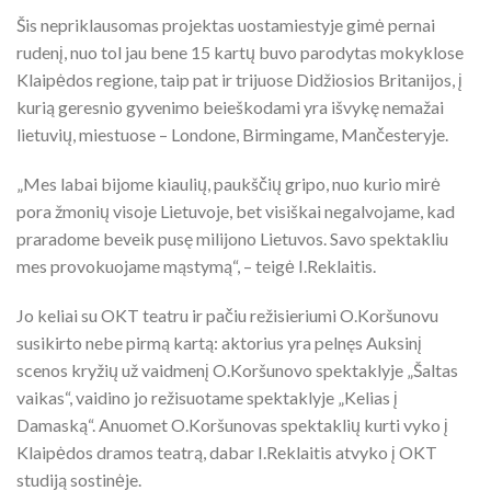
Šis nepriklausomas projektas uostamiestyje gimė pernai
rudenį, nuo tol jau bene 15 kartų buvo parodytas mokyklose
Klaipėdos regione, taip pat ir trijuose Didžiosios Britanijos, į
kurią geresnio gyvenimo beieškodami yra išvykę nemažai
lietuvių, miestuose – Londone, Birmingame, Mančesteryje.
„Mes labai bijome kiaulių, paukščių gripo, nuo kurio mirė
pora žmonių visoje Lietuvoje, bet visiškai negalvojame, kad
praradome beveik pusę milijono Lietuvos. Savo spektakliu
mes provokuojame mąstymą“, – teigė I.Reklaitis.
Jo keliai su OKT teatru ir pačiu režisieriumi O.Koršunovu
susikirto nebe pirmą kartą: aktorius yra pelnęs Auksinį
scenos kryžių už vaidmenį O.Koršunovo spektaklyje „Šaltas
vaikas“, vaidino jo režisuotame spektaklyje „Kelias į
Damaską“. Anuomet O.Koršunovas spektaklių kurti vyko į
Klaipėdos dramos teatrą, dabar I.Reklaitis atvyko į OKT
studiją sostinėje.