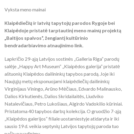
Vyksta meno mainai
Klaipėdiečių ir latvių tapytojų parodos Rygoje bei
Klaipėdoje pristatė tarptautinį meno mainų projektą
„Baltijos spalvos“, žengiantį kultūrinio
bendradarbiavimo atnaujinimo link.
Lapkričio 29-ąją Latvijos sostinės „Galleria Riga“ parodų
salėje „Happy Art Museum“ „Klaipėdos galerija“ pristatė
aštuonių Klaipėdos dailininkų tapybos parodą. Joje iki
Naujųjų metų eksponuojami klaipėdiečių dailininkų
Virginijaus Viningo, Arūno Mėčiaus, Edvardo Malinausko,
Dalios Kirkutienės, Dalios Skridailaitės, Liudviko
Natalevičiaus, Petro Lukošiaus, Algirdo Vadokilio kūriniai.
Pristatoma 40 tapybos darbų kolekcija. O gruodžio 7-ąją
„Klaipėdos galerijos“ filiale uostamiestyje atidaryta ir iki
sausio 19 d. veikia septynių Latvijos tapytojų paroda tuo
pačiu pavadinimu.