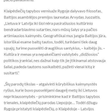
Klaipėdiečių tapybos vernisaže Rygoje dalyvavo filosofas,
Baltijos asamblėjos premijos laureatas Arvydas Juozaitis.
„Lietuva ir Latvija iki šiol nėra pasirašiusios kultūrinio
bendradarbiavimo sutarties, nors mūsų šalys yra pačios
artimiausios kaimynės. Geografiškai mus jungia Baltijos jūra,
istoriškai esame baltų tautos, todėl, turėdami tiek daug
sąsajų, turime puoselėti draugiškus santykius, – kalbėjo jis. –
Kultūra ir menas yra nepakeičiami valstybės „didžiosios“
politikos įrankiai, nes dažnai kaip tik jie įtikinamai atstovauja
šaliai, padeda tautoms susikalbėti, pažinti vienai kitą ir
susitarti.“
„Šių parodų tikslas – atgaivinti kūrybiškus kaimynystės
ryšius, kurie buvo puoselėjami daugelį metų iki Lietuvos
nepriklausomybės – prisiminkime kad ir Baltijos tapybos
trienales, klaipėdiečių parodas Liepojoje… Todėl džiugu
Rygoje pristatyti klaipėdiečių, o Klaipėdoje – Latvijos