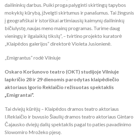
dailininkų darbus. Puiki proga palyginti skirtingų tapybos
mokyklų kūrybą, įžvelgti skirtumus ir panašumus. Tai žingsnis
į geografiškai ir istoriškai artimiausių kaimynų dailininkų
bičiulystę, naujas meno mainų programas. Turime daug
vieningų ir ilgalaikių tikslų“, – tvirtino projekto kuratorė
„Klaipėdos galerijos“ direktorė Violeta Jusionienė.
„Emigrantus“ rodė Vilniuje
Oskaro Koršunovo teatro (OKT) studijoje Vilniuje
lapkričio 28 ir 29 dienomis parodytas klaipėdiečio
aktoriaus Igorio Reklaičio režisuotas spektaklis
„Emigrantai“.
Tai dviejų kūrėjų – Klaipėdos dramos teatro aktoriaus
I.Reklaičio ir buvusio Šiaulių dramos teatro aktoriaus Gintaro
Čajausko dviejų dalių spektaklis pagal to paties pavadinimo
Slowomiro Mrožeko pjesę.