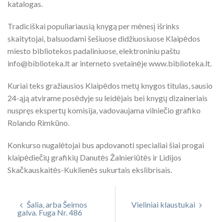
katalogas.
Tradiciškai populiariausią knygą per mėnesį išrinks
skaitytojai, balsuodami šešiuose didžiuosiuose Klaipėdos
miesto bibliotekos padaliniuose, elektroniniu paštu
info@biblioteka.lt ar interneto svetainėje www.biblioteka.lt.
Kuriai teks gražiausios Klaipėdos metų knygos titulas, sausio
24-ąją atvirame posėdyje su leidėjais bei knygų dizaineriais
nuspręs ekspertų komisija, vadovaujama vilniečio grafiko
Rolando Rimkūno.
Konkurso nugalėtojai bus apdovanoti specialiai šiai progai
klaipėdiečių grafikių Danutės Žalnieriūtės ir Lidijos
Skačkauskaitės-Kuklienės sukurtais ekslibrisais.
Šalia, arba Šeimos
Vieliniai klaustukai
galva. Fuga Nr. 486