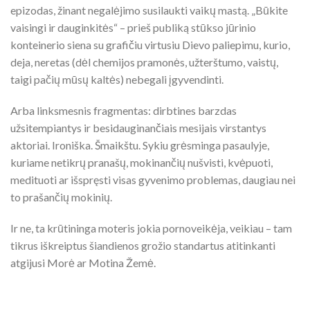
epizodas, žinant negalėjimo susilaukti vaikų mastą. „Būkite
vaisingi ir dauginkitės“ – prieš publiką stūkso jūrinio
konteinerio siena su grafičiu virtusiu Dievo paliepimu, kurio,
deja, neretas (dėl chemijos pramonės, užterštumo, vaistų,
taigi pačių mūsų kaltės) nebegali įgyvendinti.
Arba linksmesnis fragmentas: dirbtines barzdas
užsitempiantys ir besidauginančiais mesijais virstantys
aktoriai. Ironiška. Šmaikštu. Sykiu grėsminga pasaulyje,
kuriame netikrų pranašų, mokinančių nušvisti, kvėpuoti,
medituoti ar išspręsti visas gyvenimo problemas, daugiau nei
to prašančių mokinių.
Ir ne, ta krūtininga moteris jokia pornoveikėja, veikiau – tam
tikrus iškreiptus šiandienos grožio standartus atitinkanti
atgijusi Morė ar Motina Žemė.