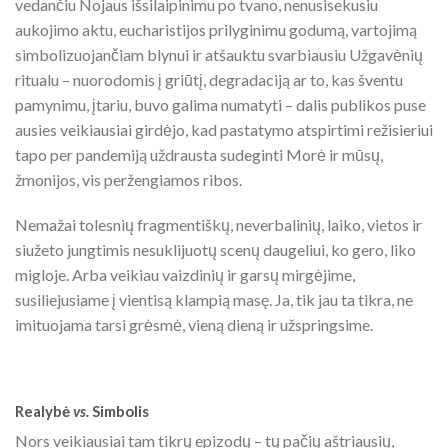
vedančiu Nojaus išsilaipinimu po tvano, nenusisekusiu
aukojimo aktu, eucharistijos prilyginimu godumą, vartojimą
simbolizuojančiam blynui ir atšauktu svarbiausiu Užgavėnių
ritualu – nuorodomis į griūtį, degradaciją ar to, kas šventu
pamynimu, įtariu, buvo galima numatyti – dalis publikos puse
ausies veikiausiai girdėjo, kad pastatymo atspirtimi režisieriui
tapo per pandemiją uždrausta sudeginti Morė ir mūsų,
žmonijos, vis peržengiamos ribos.
Nemažai tolesnių fragmentiškų, neverbalinių, laiko, vietos ir
siužeto jungtimis nesuklijuotų scenų daugeliui, ko gero, liko
migloje. Arba veikiau vaizdinių ir garsų mirgėjime,
susiliejusiame į vientisą klampią masę. Ja, tik jau ta tikra, ne
imituojama tarsi grėsmė, vieną dieną ir užspringsime.
Realybė
vs.
Simbolis
Nors veikiausiai tam tikrų epizodų – tų pačių aštriausių,