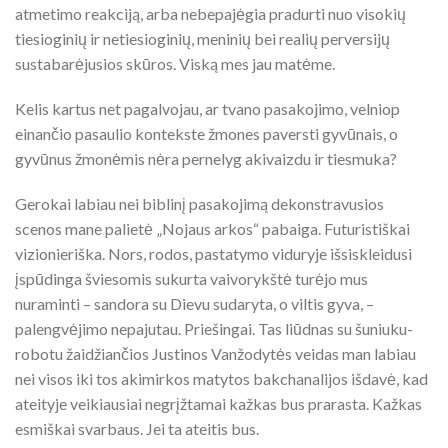
atmetimo reakciją, arba nebepajėgia pradurti nuo visokių
tiesioginių ir netiesioginių, meninių bei realių perversijų
sustabarėjusios skūros. Viską mes jau matėme.
Kelis kartus net pagalvojau, ar tvano pasakojimo, velniop
einančio pasaulio kontekste žmones paversti gyvūnais, o
gyvūnus žmonėmis nėra pernelyg akivaizdu ir tiesmuka?
Gerokai labiau nei biblinį pasakojimą dekonstravusios
scenos mane palietė „Nojaus arkos“ pabaiga. Futuristiškai
vizionieriška. Nors, rodos, pastatymo viduryje išsiskleidusi
įspūdinga šviesomis sukurta vaivorykštė turėjo mus
nuraminti – sandora su Dievu sudaryta, o viltis gyva, –
palengvėjimo nepajutau. Priešingai. Tas liūdnas su šuniuku-
robotu žaidžiančios Justinos Vanžodytės veidas man labiau
nei visos iki tos akimirkos matytos bakchanalijos išdavė, kad
ateityje veikiausiai negrįžtamai kažkas bus prarasta. Kažkas
esmiškai svarbaus. Jei ta ateitis bus.