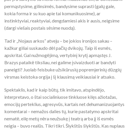
permąstysime, gilinsimės, bandysime suprasti (galų gale,
kokia forma ir su kuo apie tai komunikuosime), ar
instinktyviai, reaktyviai, dengdamiesi akis ir ausis, neigsime
(dargi viešais postais sėsime nuodą).
Tad ir „Nojaus arkos“ atveju – be jokios ironijos sakau –
kažkur giliai suskaudo dėl pačių dvikojų. Taip iš esmės,
apskritai. Gal nužmogėjimą, vertybinį krytį apmąstęs J.
Brazys pataikė tiksliau, nei galime įsivaizduoti ar bandyti
paneigti? Juolab feisbuke užsikūrusių popremjerinių dūzgių
virsmas keistoka orgija į šį klausimą veikiausiai ir atsako.
Spektaklis, kad ir kaip būtų, tik imitavo, atspindėjo,
interpretavo, o štai socialiniuose tinkluose kilęs ažiotažas,
emocijų perteklius, agresyvūs, kartais net dehumanizuojantys
komentarai – nemažos dalies tų, kurie pastatymo apskritai
nematė, eilę metų nėra neužsukę į teatrą arba jį iš esmės
neigia – buvo realūs. Tikri tikri. Šlykštūs šlykštūs. Kas nuplaus