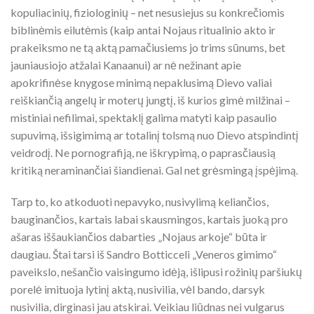
kopuliacinių, fiziologinių – net nesusiejus su konkrečiomis
biblinėmis eilutėmis (kaip antai Nojaus ritualinio akto ir
prakeiksmo ne tą aktą pamačiusiems jo trims sūnums, bet
jauniausiojo atžalai Kanaanui) ar nė nežinant apie
apokrifinėse knygose minimą nepaklusimą Dievo valiai
reiškiančią angelų ir moterų jungtį, iš kurios gimė milžinai –
mistiniai nefilimai, spektaklį galima matyti kaip pasaulio
supuvimą, išsigimimą ar totalinį tolsmą nuo Dievo atspindintį
veidrodį. Ne pornografiją, ne iškrypimą, o paprasčiausią
kritiką neraminančiai šiandienai. Gal net grėsmingą įspėjimą.
Tarp to, ko atkoduoti nepavyko, nusivylimą keliančios,
bauginančios, kartais labai skausmingos, kartais juoką pro
ašaras iššaukiančios dabarties „Nojaus arkoje“ būta ir
daugiau. Štai tarsi iš Sandro Botticceli „Veneros gimimo“
paveikslo, nešančio vaisingumo idėją, išlipusi rožinių paršiukų
porelė imituoja lytinį aktą, nusivilia, vėl bando, darsyk
nusivilia, dirginasi jau atskirai. Veikiau liūdnas nei vulgarus