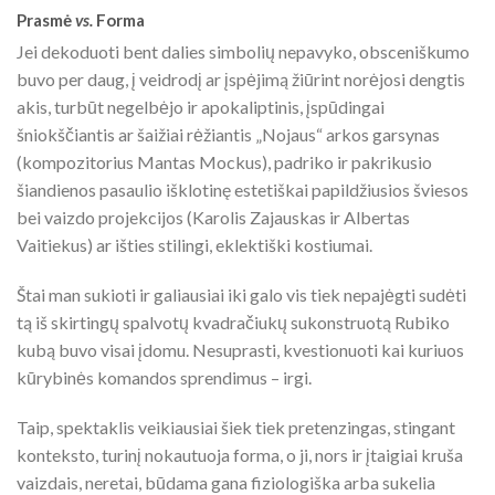
Prasmė
vs.
Forma
Jei dekoduoti bent dalies simbolių nepavyko, obsceniškumo
buvo per daug, į veidrodį ar įspėjimą žiūrint norėjosi dengtis
akis, turbūt negelbėjo ir apokaliptinis, įspūdingai
šniokščiantis ar šaižiai rėžiantis „Nojaus“ arkos garsynas
(kompozitorius Mantas Mockus), padriko ir pakrikusio
šiandienos pasaulio išklotinę estetiškai papildžiusios šviesos
bei vaizdo projekcijos (Karolis Zajauskas ir Albertas
Vaitiekus) ar išties stilingi, eklektiški kostiumai.
Štai man sukioti ir galiausiai iki galo vis tiek nepajėgti sudėti
tą iš skirtingų spalvotų kvadračiukų sukonstruotą Rubiko
kubą buvo visai įdomu. Nesuprasti, kvestionuoti kai kuriuos
kūrybinės komandos sprendimus – irgi.
Taip, spektaklis veikiausiai šiek tiek pretenzingas, stingant
konteksto, turinį nokautuoja forma, o ji, nors ir įtaigiai kruša
vaizdais, neretai, būdama gana fiziologiška arba sukelia