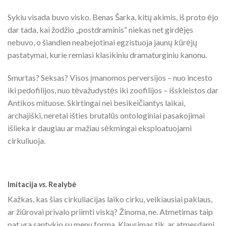
Sykiu visada buvo visko. Benas Šarka, kitų akimis, iš proto ėjo
dar tada, kai žodžio „postdraminis“ niekas net girdėjęs
nebuvo, o šiandien neabejotinai egzistuoja jaunų kūrėjų
pastatymai, kurie remiasi klasikiniu dramaturginiu kanonu.
Smurtas? Seksas? Visos įmanomos perversijos – nuo incesto
iki pedofilijos, nuo tėvažudystės iki zoofilijos – išskleistos dar
Antikos mituose. Skirtingai nei besikeičiantys laikai,
archajiški, neretai išties brutalūs ontologiniai pasakojimai
išlieka ir daugiau ar mažiau sėkmingai eksploatuojami
cirkuliuoja.
Imitacija
vs.
Realybė
Kažkas, kas šias cirkuliacijas laiko cirku, veikiausiai paklaus,
ar žiūrovai privalo priimti viską? Žinoma, ne. Atmetimas taip
pat yra santykio su menu forma. Klausimas tik, ar atmesdami