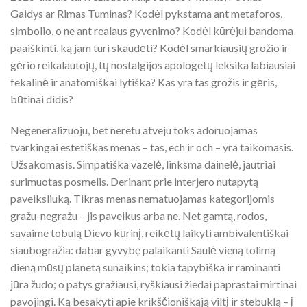
Gaidys ar Rimas Tuminas? Kodėl pykstama ant metaforos,
simbolio, o ne ant realaus gyvenimo? Kodėl kūrėjui bandoma
paaiškinti, ką jam turi skaudėti? Kodėl smarkiausių grožio ir
gėrio reikalautojų, tų nostalgijos apologetų leksika labiausiai
fekalinė ir anatomiškai lytiška? Kas yra tas grožis ir gėris,
būtinai didis?
Negeneralizuoju, bet neretu atveju toks adoruojamas
tvarkingai estetiškas menas – tas, ech ir och – yra taikomasis.
Užsakomasis. Simpatiška vazelė, linksma dainelė, jautriai
surimuotas posmelis. Derinant prie interjero nutapytą
paveiksliuką. Tikras menas nematuojamas kategorijomis
gražu-negražu – jis paveikus arba ne. Net gamtą, rodos,
savaime tobulą Dievo kūrinį, reikėtų laikyti ambivalentiškai
siaubogražia: dabar gyvybę palaikanti Saulė vieną tolimą
dieną mūsų planetą sunaikins; tokia tapybiška ir raminanti
jūra žudo; o patys gražiausi, ryškiausi žiedai paprastai mirtinai
pavojingi. Ką besakyti apie krikščioniškąją viltį ir stebuklą – į