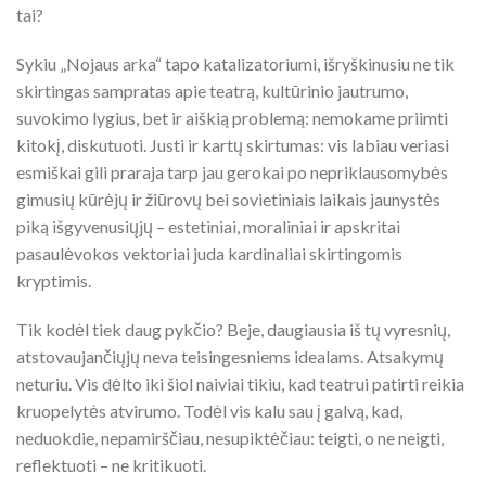
tai?
Sykiu „Nojaus arka“ tapo katalizatoriumi, išryškinusiu ne tik
skirtingas sampratas apie teatrą, kultūrinio jautrumo,
suvokimo lygius, bet ir aiškią problemą: nemokame priimti
kitokį, diskutuoti. Justi ir kartų skirtumas: vis labiau veriasi
esmiškai gili praraja tarp jau gerokai po nepriklausomybės
gimusių kūrėjų ir žiūrovų bei sovietiniais laikais jaunystės
piką išgyvenusiųjų – estetiniai, moraliniai ir apskritai
pasaulėvokos vektoriai juda kardinaliai skirtingomis
kryptimis.
Tik kodėl tiek daug pykčio? Beje, daugiausia iš tų vyresnių,
atstovaujančiųjų neva teisingesniems idealams. Atsakymų
neturiu. Vis dėlto iki šiol naiviai tikiu, kad teatrui patirti reikia
kruopelytės atvirumo. Todėl vis kalu sau į galvą, kad,
neduokdie, nepamirščiau, nesupiktėčiau: teigti, o ne neigti,
reflektuoti – ne kritikuoti.