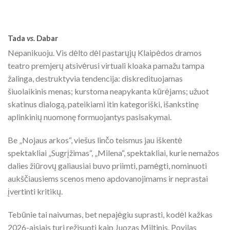
Tada
vs.
Dabar
Nepanikuoju. Vis dėlto dėl pastarųjų Klaipėdos dramos
teatro premjerų atsivėrusi virtuali kloaka pamažu tampa
žalinga, destruktyvia tendencija: diskredituojamas
šiuolaikinis menas; kurstoma neapykanta kūrėjams; užuot
skatinus dialogą, pateikiami itin kategoriški, išankstinę
aplinkinių nuomonę formuojantys pasisakymai.
Be „Nojaus arkos“, viešus linčo teismus jau iškentė
spektakliai „Sugrįžimas“, „Milena“, spektakliai, kurie nemažos
dalies žiūrovų galiausiai buvo priimti, pamėgti, nominuoti
aukščiausiems scenos meno apdovanojimams ir neprastai
įvertinti kritikų.
Tebūnie tai naivumas, bet nepajėgiu suprasti, kodėl kažkas
2026-aisiais turi režisuoti kaip Juozas Miltinis, Povilas