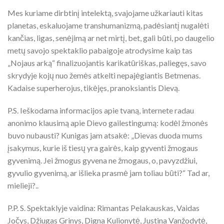
Mes kuriame dirbtinį intelektą, svajojame užkariauti kitas
planetas, eskaluojame transhumanizmą, padėsiantį nugalėti
kančias, ligas, senėjimą ar net mirtį, bet, gali būti, po daugelio
metų savojo spektaklio pabaigoje atrodysime kaip tas
„Nojaus arką“ finalizuojantis karikatūriškas, paliegęs, savo
skrydyje kojų nuo žemės atkelti nepajėgiantis Betmenas.
Kadaise superherojus, tikėjęs, pranoksiantis Dievą.
P.S. Ieškodama informacijos apie tvaną, internete radau
anonimo klausimą apie Dievo gailestingumą: kodėl žmonės
buvo nubausti? Kunigas jam atsakė: „Dievas duoda mums
įsakymus, kurie iš tiesų yra gairės, kaip gyventi žmogaus
gyvenimą. Jei žmogus gyvena ne žmogaus, o, pavyzdžiui,
gyvulio gyvenimą, ar išlieka prasmė jam toliau būti?“ Tad ar,
mielieji?..
P.P. S. Spektaklyje vaidina: Rimantas Pelakauskas, Vaidas
Jočys, Džiugas Grinys, Digna Kulionytė, Justina Vanžodytė,