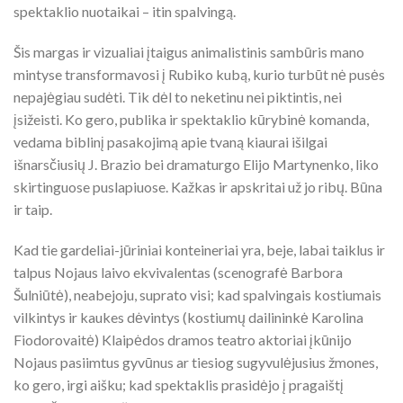
spektaklio nuotaikai – itin spalvingą.
Šis margas ir vizualiai įtaigus animalistinis sambūris mano
mintyse transformavosi į Rubiko kubą, kurio turbūt nė pusės
nepajėgiau sudėti. Tik dėl to neketinu nei piktintis, nei
įsižeisti. Ko gero, publika ir spektaklio kūrybinė komanda,
vedama biblinį pasakojimą apie tvaną kiaurai išilgai
išnarsčiusių J. Brazio bei dramaturgo Elijo Martynenko, liko
skirtinguose puslapiuose. Kažkas ir apskritai už jo ribų. Būna
ir taip.
Kad tie gardeliai-jūriniai konteineriai yra, beje, labai taiklus ir
talpus Nojaus laivo ekvivalentas (scenografė Barbora
Šulniūtė), neabejoju, suprato visi; kad spalvingais kostiumais
vilkintys ir kaukes dėvintys (kostiumų dailininkė Karolina
Fiodorovaitė) Klaipėdos dramos teatro aktoriai įkūnijo
Nojaus pasiimtus gyvūnus ar tiesiog sugyvulėjusius žmones,
ko gero, irgi aišku; kad spektaklis prasidėjo į pragaištį