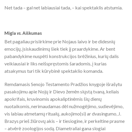
Net tada – gal net labiausiai tada, – kai spektaklis atstumia.
Migla
vs.
Aiškumas
Bet pagaliau prisiirkime prie Nojaus laivo ir be didesnių
emocijų, įsiskaudinimų šiek tiek jį praardykime. Ar bent
pabandykime nuspėti konstrukcijos brėžinius, kurių dalis
veikiausiai ir liks neišspręstomis šaradomis, į kurias
atsakymus turi tik kūrybinė spektaklio komanda.
Remdamasis Senojo Testamento Pradžios knygoje išrašytu
pasakojimu apie Nojų ir Dievo žemėn siųstą tvaną, keliais
apokrifais, kruvinomis apokaliptinėmis šių dienų
nuotaikomis, nerimaudamas dėl nužmogėjimo, sudievėjimo,
vis labiau atmetamų ritualų, aukojimo(si) ar dvasingumo, J.
Brazys prieš žiūrovų akis – ir tiesiogine, ir perkeltine prasme
– atvėrė zoologijos sodą. Diametraliai gana slogiai