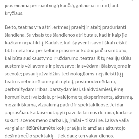
juos einama per siaubingą kančią, galiausiai ir mirtį ant
kryžiaus.
Be to, teatras yra aštri, ertmes į praeitį ir ateitį pradurianti
šiandiena. Su visais tos šiandienos atributais, kad ir kaip jie
kažkam nepatiktų. Kadaise, kai išgyventi savotiškai reiškė
būti metafora, perkeltine prasme ar koduojančiu simboliu,
kai būta susikaustymo ir uždarumo, teatras iš tų realijų siūlų
austomis vėliavomis ir plevėsavo; laisvėdami išlaisvėjome ir
scenoje; pasaulį užvaldžius technologijoms, neįsileisti jų į
teatrus nebeturėjome galimybių; postmodernėdami,
perbraižydami ribas, barstydamiesi, skaidydamiesi, ėmę
komunikuoti vaizdais, privalėjome tą eksperimentą, aštrumą,
mozaikiškumą, vizualumą patirti ir spektakliuose. Jei dar
paprasčiau: kadaise nutapyti paveikslai mus domina, kadaise
sukurti scenos meno darbai, jų įrašai – tikrai ne. Laisva valia
vargiai ar išžiūrėtumėte kokį praėjusio amžiaus aštuntojo
dešimtmečio spektaklį – tiek daug ten vakar dienos.