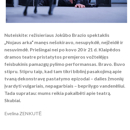
Nuteiskite: režisieriaus Jokūbo Brazio spektaklis
„Nojaus arka“ manęs nešokiravo, nesupykdė, neįžeidė ir
nesuvimdė. Priešingai nei po kovo 20 ir 21 d. Klaipėdos
dramos teatre pristatytos premjeros vožtelėjęs
feisbukinis pamazgų pylimo performansas. Bravo. Buvo
stipru. Stipru taip, kad tam tikri biblinį pasakojimą apie
tvaną dekonstravę pastatymo epizodai – dalies žmonių
įvardyti vulgariais, nepagarbiais – beprilygo vandenėliui.
Tada supratau: mums reikia pakalbėti apie teatrą.
Skubiai.
Evelina ZENKUTĖ