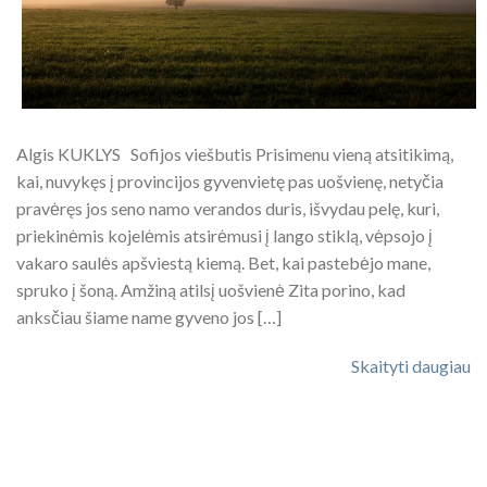
Algis KUKLYS Sofijos viešbutis Prisimenu vieną atsitikimą,
kai, nuvykęs į provincijos gyvenvietę pas uošvienę, netyčia
pravėręs jos seno namo verandos duris, išvydau pelę, kuri,
priekinėmis kojelėmis atsirėmusi į lango stiklą, vėpsojo į
vakaro saulės apšviestą kiemą. Bet, kai pastebėjo mane,
spruko į šoną. Amžiną atilsį uošvienė Zita porino, kad
anksčiau šiame name gyveno jos […]
Skaityti daugiau